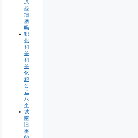
原
核
细
胞
吗
积
化
和
差
和
差
化
积
公
式
八
个
城
南
旧
事
的