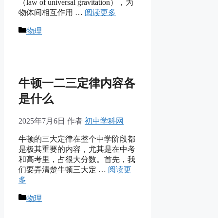
（law of universal gravitation），为
物体间相互作用 …
阅读更多
分
物理
类
牛顿一二三定律内容各
是什么
2025年7月6日
作者
初中学科网
牛顿的三大定律在整个中学阶段都
是极其重要的内容，尤其是在中考
和高考里，占很大分数。首先，我
们要弄清楚牛顿三大定 …
阅读更
多
分
物理
类