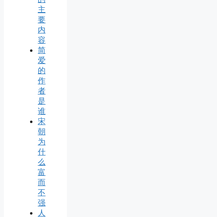
主
要
内
容
简
爱
的
作
者
是
谁
宋
朝
为
什
么
富
而
不
强
人