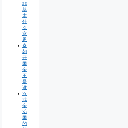
非
草
木
什
么
意
思
秦
朝
开
国
帝
王
是
谁
汉
武
帝
治
国
的