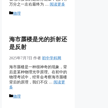
万分之一左右最终为 …
阅读更多
分
物理
类
海市蜃楼是光的折射还
是反射
2025年7月7日
作者
初中学科网
海市蜃楼是一种很神奇的现象，背
后是某种物理光学原理。在初中的
物理考试中，经常会考察海市蜃楼
背后的原理，我们不仅 …
阅读更
多
分
物理
类