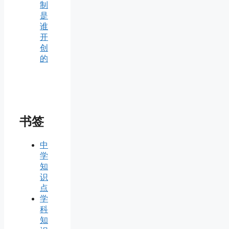
制
是
谁
开
创
的
书签
中
学
知
识
点
学
科
知