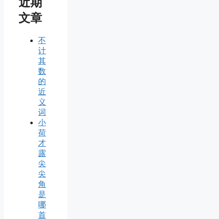
近期
文章
不
计
其
数
的
近
义
词
小
荷
才
露
尖
尖
角
是
哪
首