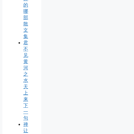
的
哪
部
散
文
集
君
不
见
黄
河
之
水
天
上
来
下
一
句
禅
让