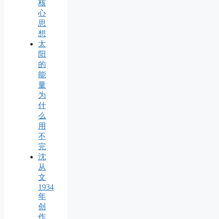
核
心
思
想
太
阳
的
能
量
为
什
么
用
不
完
沈
从
文
1934
年
创
作