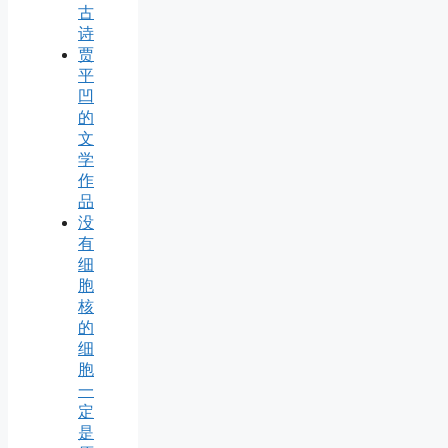
古
诗
贾
平
凹
的
文
学
作
品
没
有
细
胞
核
的
细
胞
一
定
是