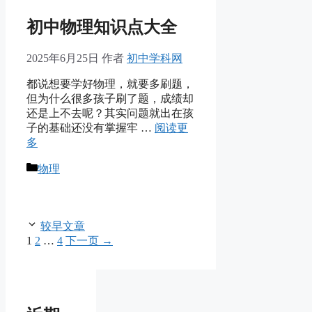
初中物理知识点大全
2025年6月25日
作者
初中学科网
都说想要学好物理，就要多刷题，
但为什么很多孩子刷了题，成绩却
还是上不去呢？其实问题就出在孩
子的基础还没有掌握牢 …
阅读更
多
分
物理
类
较早文章
页
页
页
1
2
…
4
下一页
→
面
面
面