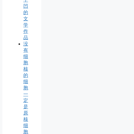
凹
的
文
学
作
品
没
有
细
胞
核
的
细
胞
一
定
是
原
核
细
胞