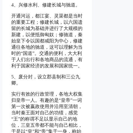
4、兴修水利、修建长城与驰道。
开通河运，都江宴、灵渠都是当时
的重要工程；修建长城，以六国遗
留的长城为基础并进行了大规模的
新建，以便抵御匈奴；修驰道，秦
始皇下令以国都咸阳为中心，修建
通往各地的驰道，这可以理解为当
时的“国道”。交通的便利，大大利
于人们出行和各地商品的流通，有
利于国家经济的发展和国家统一。
5、废分封，设立郡县制和三公九
卿。
实行有效的行政管理，各地大权集
归皇帝一人。有趣的是“皇帝”一词
第一次被嬴政使用并沿用至清朝，
当时秦王面对自己的功绩，感觉
“王”的称谓不足以显示自己的地
位，三皇五帝都不能与自己相比，
于是以“皇”和“帝”集于一身，称始