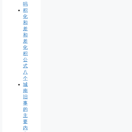
吗
积
化
和
差
和
差
化
积
公
式
八
个
城
南
旧
事
的
主
要
内