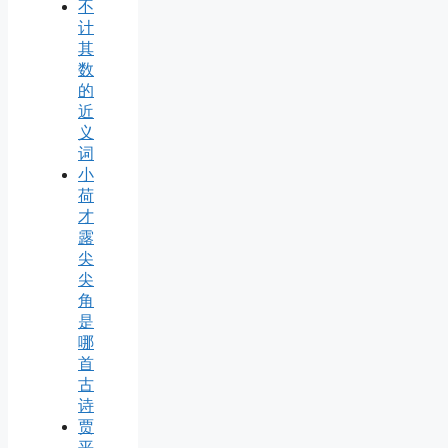
不
计
其
数
的
近
义
词
小
荷
才
露
尖
尖
角
是
哪
首
古
诗
贾
平