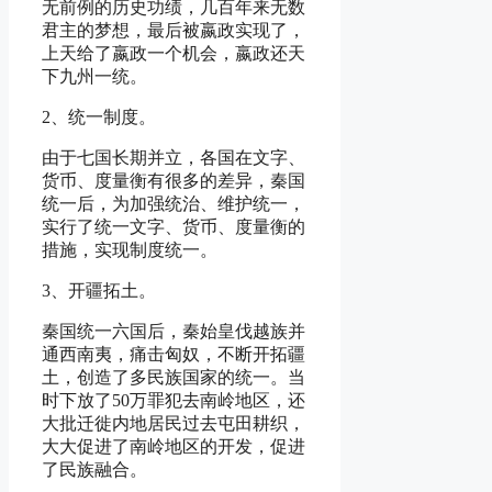
无前例的历史功绩，几百年来无数
君主的梦想，最后被嬴政实现了，
上天给了嬴政一个机会，嬴政还天
下九州一统。
2、统一制度。
由于七国长期并立，各国在文字、
货币、度量衡有很多的差异，秦国
统一后，为加强统治、维护统一，
实行了统一文字、货币、度量衡的
措施，实现制度统一。
3、开疆拓土。
秦国统一六国后，秦始皇伐越族并
通西南夷，痛击匈奴，不断开拓疆
土，创造了多民族国家的统一。当
时下放了50万罪犯去南岭地区，还
大批迁徙内地居民过去屯田耕织，
大大促进了南岭地区的开发，促进
了民族融合。