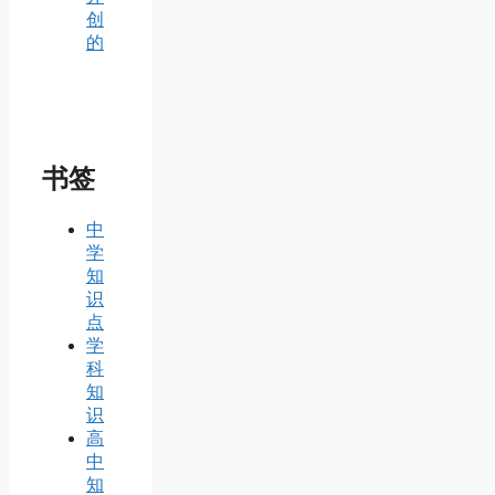
创
的
书签
中
学
知
识
点
学
科
知
识
高
中
知