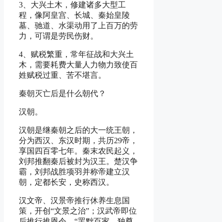
3、大兴土木，修建诸多大型工
程，像阿皇宫、长城、秦始皇陵
墓、驰道、水渠动用了上百万的劳
力，可谓是劳民伤财。
4、赋税繁重，常年征战和大兴土
木，需要耗费大量人力物力致使百
姓赋税过重、苦不堪言。
秦朝灭亡后是什么朝代？
汉朝。
汉朝是继秦朝之后的大一统王朝，
分为西汉、东汉时期，共历29帝，
享国四百零七年。秦末农民起义，
刘邦推翻秦后被封为汉王。楚汉争
霸，刘邦战胜项羽并称帝建立汉
朝，定都长安，史称西汉。
汉文帝、汉景帝推行休养生息国
策，开创“文景之治”；汉武帝即位
后推行推恩令、“罢黜百家，独尊