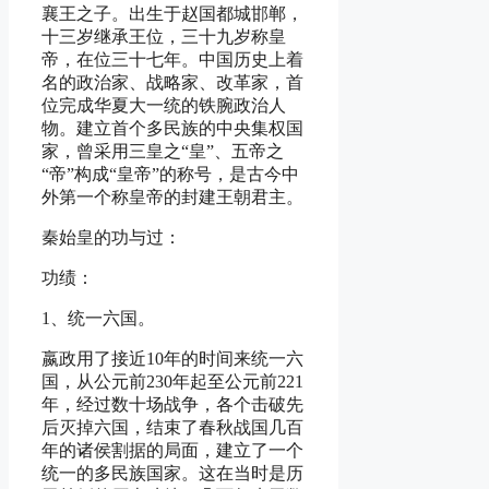
襄王之子。出生于赵国都城邯郸，
十三岁继承王位，三十九岁称皇
帝，在位三十七年。中国历史上着
名的政治家、战略家、改革家，首
位完成华夏大一统的铁腕政治人
物。建立首个多民族的中央集权国
家，曾采用三皇之“皇”、五帝之
“帝”构成“皇帝”的称号，是古今中
外第一个称皇帝的封建王朝君主。
秦始皇的功与过：
功绩：
1、统一六国。
嬴政用了接近10年的时间来统一六
国，从公元前230年起至公元前221
年，经过数十场战争，各个击破先
后灭掉六国，结束了春秋战国几百
年的诸侯割据的局面，建立了一个
统一的多民族国家。这在当时是历