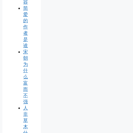
容
简
爱
的
作
者
是
谁
宋
朝
为
什
么
富
而
不
强
人
非
草
木
什