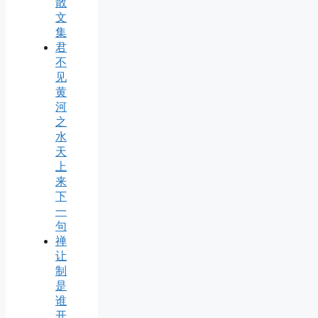
散
文
集
君
不
见
黄
河
之
水
天
上
来
下
一
句
禅
让
制
是
谁
开