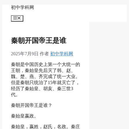
跳
初中学科网
至
菜
内
单
容
秦朝开国帝王是谁
2025年7月9日
作者
初中学科网
秦朝是中国历史上第一个大统一的
王朝，秦始皇先后灭了韩、赵、
魏、楚、燕、齐完成了统一大业。
但是秦朝只统治了15年就灭亡了，
经历了秦始皇、胡亥、秦三世3
代。
秦朝开国帝王是谁？
秦始皇嬴政。
秦始皇，嬴姓，赵氏，名政。秦庄