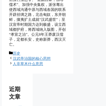
儒术”、加强中央集权，派张骞出
使西域沟通中原与西域各国的联系
开辟丝绸之路，北击匈奴，东并朝
鲜，攘夷扩土成就“汉武盛世”；至
汉宣帝时期国力达到极盛，设立西
域都护府，将西域纳入版图，开创
“孝宣之治”。公元8年王莽废汉儒
子，定都长安，史称新莽，西汉灭
亡。
分
历史
类
汉武帝治国的核心思想
人非草木什么意思
近期
文章