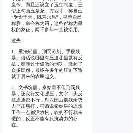
皇帝。而且还设立了玉玺制度，玉
玺上勾画五条龙，方四寸，称自己
“受命于天，既寿永昌”，皇帝自己
称朕，命令称为诏，这些都称为皇
权的象征，两千多年一直被沿用。
过失：
1、重法轻儒，刑罚苛刻、手段残
暴。俗话说哪里有压迫哪里就有反
抗，秦朝过于偏激的刑罚，激起了
众多民怨，最终在多年的压迫下造
就了后来的农民起义。
2、文书坑儒，秦始皇不但刑罚残
暴，还实行文化强压，文字口头反
抗通通都不行，对六国后遗残余势
力严压惩打，可谓说秦始皇的思想
工作一点都没放松，软的不行就来
硬的，反正不能有反抗势力的存
在。