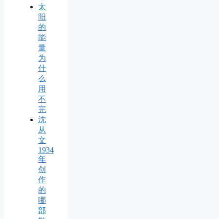
太
阳
的
能
量
为
什
么
用
不
完
沈
从
文
1934
年
创
作
的
哪
部