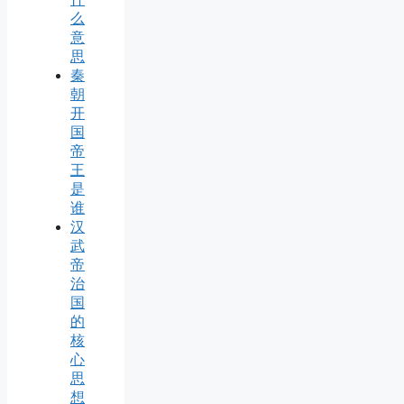
么
意
思
秦
朝
开
国
帝
王
是
谁
汉
武
帝
治
国
的
核
心
思
想