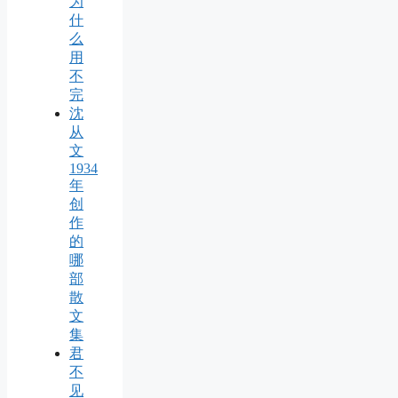
为
什
么
用
不
完
沈
从
文
1934
年
创
作
的
哪
部
散
文
集
君
不
见