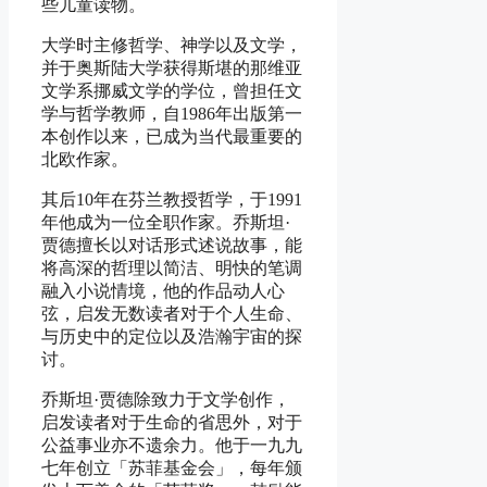
些儿童读物。
大学时主修哲学、神学以及文学，
并于奥斯陆大学获得斯堪的那维亚
文学系挪威文学的学位，曾担任文
学与哲学教师，自1986年出版第一
本创作以来，已成为当代最重要的
北欧作家。
其后10年在芬兰教授哲学，于1991
年他成为一位全职作家。乔斯坦·
贾德擅长以对话形式述说故事，能
将高深的哲理以简洁、明快的笔调
融入小说情境，他的作品动人心
弦，启发无数读者对于个人生命、
与历史中的定位以及浩瀚宇宙的探
讨。
乔斯坦·贾德除致力于文学创作，
启发读者对于生命的省思外，对于
公益事业亦不遗余力。他于一九九
七年创立「苏菲基金会」，每年颁