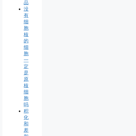
品
没
有
细
胞
核
的
细
胞
一
定
是
原
核
细
胞
吗
积
化
和
差