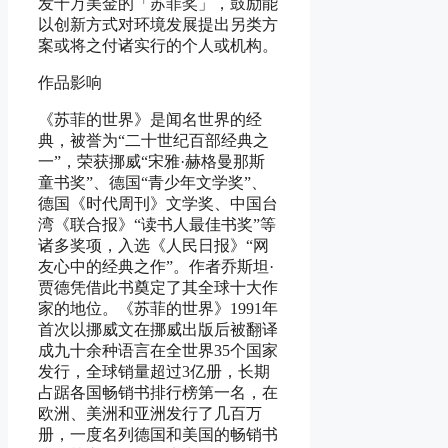
发十万美金的「苏菲奖」，鼓励能
以创新方式对环境发展提出另类方
案或将之付诸实行的个人或机构。
作品影响
《苏菲的世界》是闻名世界的经
典，被誉为“二十世纪百部经典之
一”，荣获挪威“宋雅·赫格曼那斯
童书奖”、德国“青少年文学奖”、
德国《时代周刊》文学奖、中国台
湾《联合报》“读书人最佳书奖”等
诸多奖项，入选《人民日报》“网
友心中的经典之作”。作者乔斯坦·
贾德凭借此书奠定了其全球十大作
家的地位。《苏菲的世界》1991年
首次以挪威文在挪威出版后被翻译
成九十余种语言在全世界35个国家
发行，全球销量超过3亿册，长期
占踞各国畅销书排行榜第一名，在
欧洲、美洲和亚洲发行了几百万
册，一度名列德国和美国的畅销书