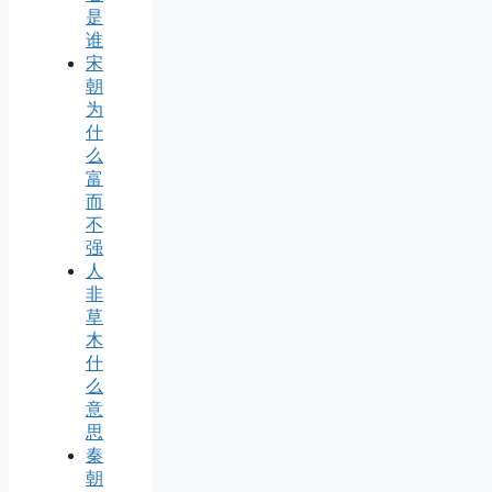
是
谁
宋
朝
为
什
么
富
而
不
强
人
非
草
木
什
么
意
思
秦
朝