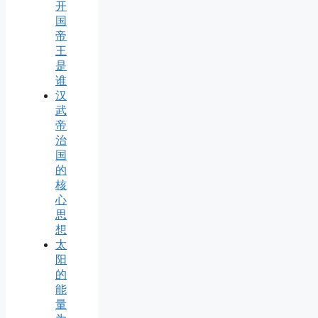
开
国
帝
王
是
谁
汉
武
帝
治
国
的
核
心
思
想
太
阳
的
能
量