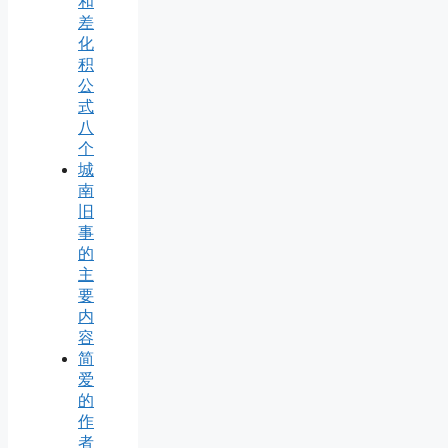
和
差
化
积
公
式
八
个
城
南
旧
事
的
主
要
内
容
简
爱
的
作
者