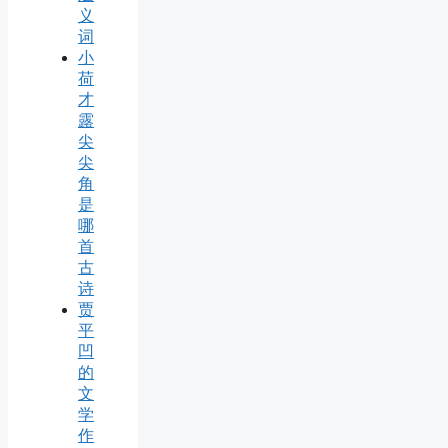
义
词
小
荷
才
露
尖
尖
角
是
哪
首
古
诗
贾
平
凹
的
文
学
作