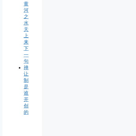
黄
河
之
水
天
上
来
下
一
句
禅
让
制
是
谁
开
创
的