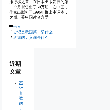
排行榜之首，在日本出版发行的第
一个月就售出了50万册。在中国，
作家出版社于1996年推出中译本，
之后广受中国读者喜爱。
分
语文
类
史记是我国第一部什么
犹豫的近义词是什么
近期
文章
不
计
其
数
的
近