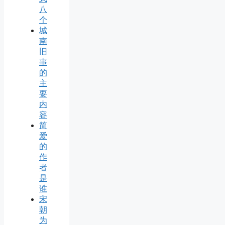
八
个
城
南
旧
事
的
主
要
内
容
简
爱
的
作
者
是
谁
宋
朝
为