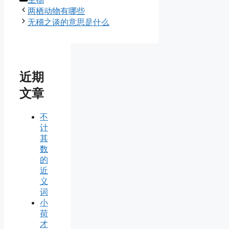
类
两栖动物有哪些
无稽之谈的意思是什么
近期
文章
不
计
其
数
的
近
义
词
小
荷
才