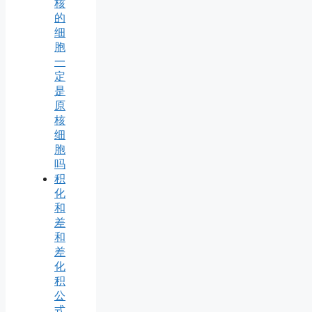
核
的
细
胞
一
定
是
原
核
细
胞
吗
积
化
和
差
和
差
化
积
公
式