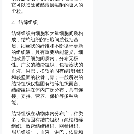
它可以扫除被黏液层黏附的吸入的
尘粒。
2、结缔组织
结缔组织由细胞和大量细胞间质构
成，结缔组织的细胞间质包括基
质、细丝状的纤维和不断循环更新
的组织液，具有重要功能意义。细
胞散居于细胞间质内，分布无极
性。广义的结缔组织，包括液状的
血液、淋巴，松软的固有结缔组织
和较坚固的软骨与骨；一般所说的
结缔组织仅指固有结缔组织而言。
结缔组织在体内广泛分布，具有连
接、支持、营养、保护等多种功
能。
结缔组织在动物体内分布广，种类
多，包括固有结缔组织（疏松结缔
组织、致密结缔组织、网状组织、
脂肪组织），血液、淋巴，软骨和