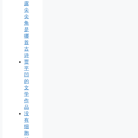
露
尖
尖
角
是
哪
首
古
诗
贾
平
凹
的
文
学
作
品
没
有
细
胞