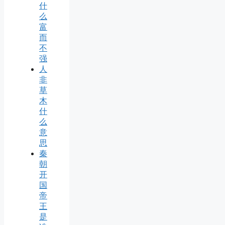
什
么
富
而
不
强
人
非
草
木
什
么
意
思
秦
朝
开
国
帝
王
是