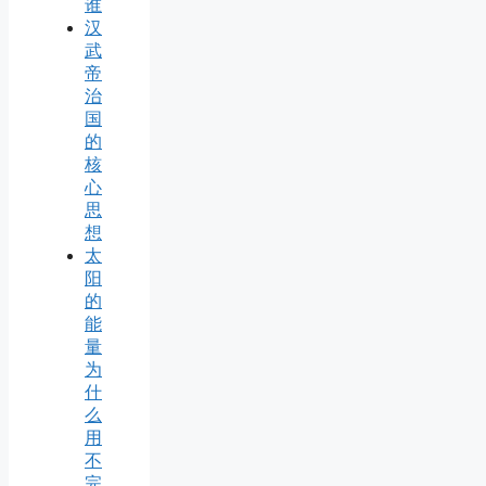
谁
汉
武
帝
治
国
的
核
心
思
想
太
阳
的
能
量
为
什
么
用
不
完