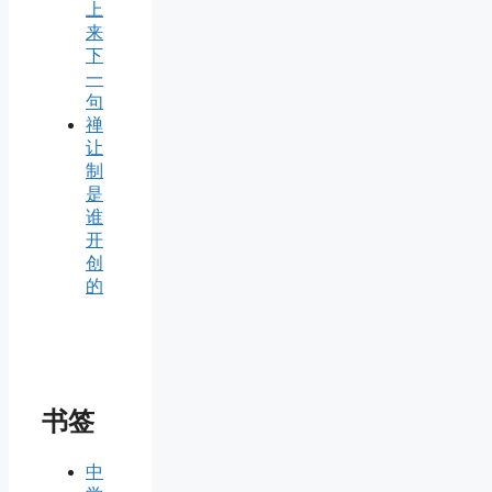
上
来
下
一
句
禅
让
制
是
谁
开
创
的
书签
中