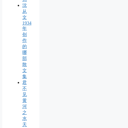
沈
从
文
1934
年
创
作
的
哪
部
散
文
集
君
不
见
黄
河
之
水
天