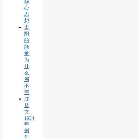
核
心
思
想
太
阳
的
能
量
为
什
么
用
不
完
沈
从
文
1934
年
创
作