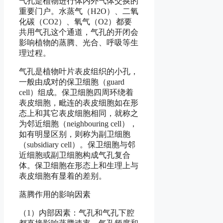
气孔是植物进行体内外气体交换的
重要门户。水蒸气（H2O）、二氧
化碳（CO2）、氧气（O2）都要
共用气孔这个通道，气孔的开闭会
影响植物的蒸腾、光合、呼吸等生
理过程。
气孔是植物叶片表皮组织的小孔，
一般由成对的保卫细胞（guard
cell）组成。保卫细胞四周环绕着
表皮细胞，毗连的表皮细胞如在形
态上和其它表皮细胞相同，就称之
为邻近细胞（neighbouring cell），
如有明显区别，则称为副卫细胞
（subsidiary cell）。保卫细胞与邻
近细胞或副卫细胞构成气孔复合
体。保卫细胞在形态上和生理上与
表皮细胞有显着的差别。
蒸腾作用的影响因素
（1）内部因素：气孔和气孔下腔