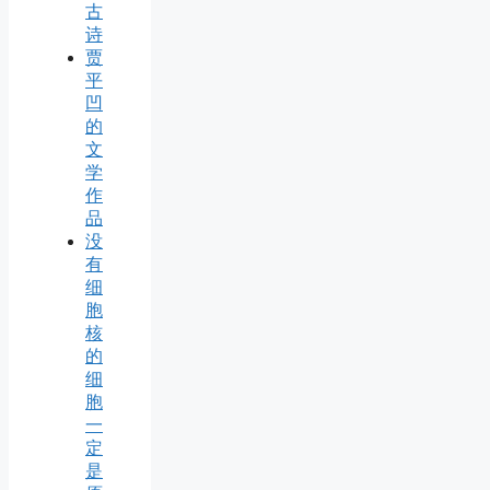
古
诗
贾
平
凹
的
文
学
作
品
没
有
细
胞
核
的
细
胞
一
定
是