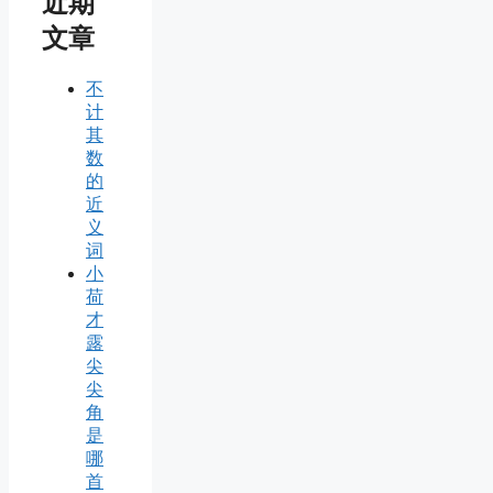
近期
文章
不
计
其
数
的
近
义
词
小
荷
才
露
尖
尖
角
是
哪
首