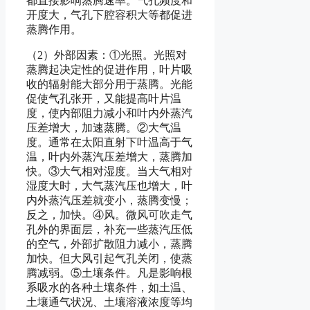
都直接影响蒸腾速率。气孔频度和
开度大，气孔下腔容积大等都促进
蒸腾作用。
（2）外部因素：①光照。光照对
蒸腾起决定性的促进作用，叶片吸
收的辐射能大部分用于蒸腾。光能
促使气孔张开，又能提高叶片温
度，使内部阻力减小和叶内外蒸汽
压差增大，加速蒸腾。②大气温
度。通常在太阳直射下叶温高于气
温，叶内外蒸汽压差增大，蒸腾加
快。③大气相对湿度。当大气相对
湿度大时，大气蒸汽压也增大，叶
内外蒸汽压差就变小，蒸腾变慢；
反之，加快。④风。微风可吹走气
孔外的界面层，补充一些蒸汽压低
的空气，外部扩散阻力减小，蒸腾
加快。但大风引起气孔关闭，使蒸
腾减弱。⑤土壤条件。凡是影响根
系吸水的各种土壤条件，如土温、
土壤通气状况、土壤溶液浓度等均