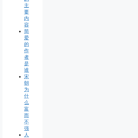
主
要
内
容
简
爱
的
作
者
是
谁
宋
朝
为
什
么
富
而
不
强
人