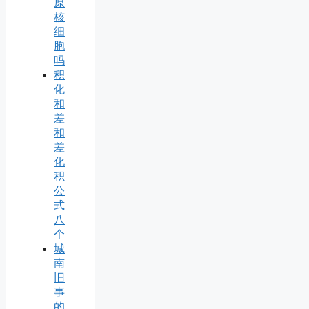
原
核
细
胞
吗
积
化
和
差
和
差
化
积
公
式
八
个
城
南
旧
事
的