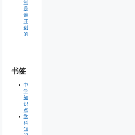
制
是
谁
开
创
的
书签
中
学
知
识
点
学
科
知