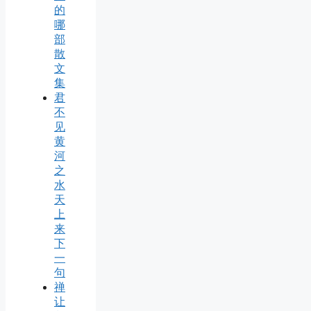
的
哪
部
散
文
集
君
不
见
黄
河
之
水
天
上
来
下
一
句
禅
让