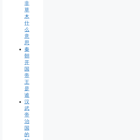
非
草
木
什
么
意
思
秦
朝
开
国
帝
王
是
谁
汉
武
帝
治
国
的